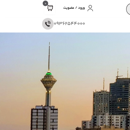
0
ورود / عضویت
09362544000