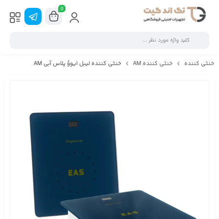
0
خنثی کننده
خنثی کننده AM
خنثی کننده لیبل ایووُ پلاس آبی AM