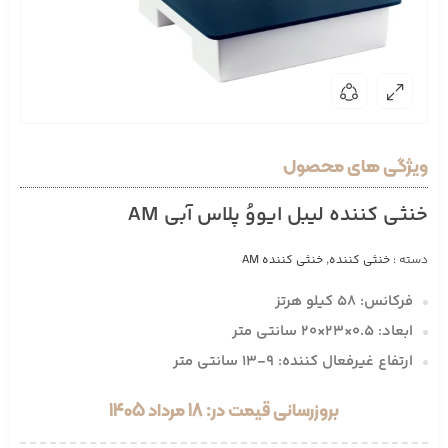
ویژگی های محصول
خنثی کننده لیبل ایووُ پلاس آبی AM
دسته :
خنثی کننده
,
خنثی کننده AM
فرکانس: 58 کیلو هرتز
ابعاد: 0.5×23×20 سانتی متر
ارتفاع غیرفعال کننده: 9-13 سانتی متر
بروزرسانی قیمت در: 18 مرداد 1405