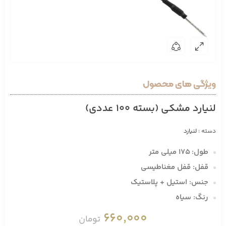
ویژگی های محصول
لنیارد مشکی (بسته 100 عددی)
دسته :
لنیارد
طول: 175 میلی متر
قفل: قفل مغناطیسی
جنس: استیل + پلاستیک
رنگ: سیاه
660,000
تومان